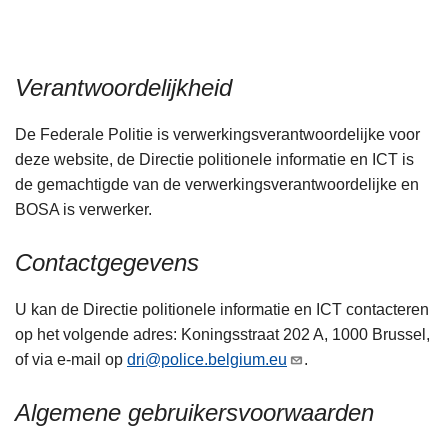
n
h
o
Verantwoordelijkheid
u
d
De Federale Politie is verwerkingsverantwoordelijke voor
g
deze website, de Directie politionele informatie en ICT is
a
de gemachtigde van de verwerkingsverantwoordelijke en
a
BOSA is verwerker.
n
Contactgegevens
U kan de Directie politionele informatie en ICT contacteren
op het volgende adres: Koningsstraat 202 A, 1000 Brussel,
of via e-mail op
dri@police.belgium.eu
.
Algemene gebruikersvoorwaarden