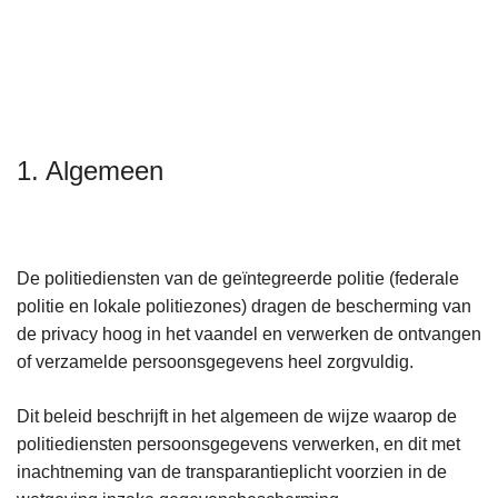
n
h
o
u
d
g
1. Algemeen
a
a
n
De politiediensten van de geïntegreerde politie (federale
politie en lokale politiezones) dragen de bescherming van
de privacy hoog in het vaandel en verwerken de ontvangen
of verzamelde persoonsgegevens heel zorgvuldig.
Dit beleid beschrijft in het algemeen de wijze waarop de
politiediensten persoonsgegevens verwerken, en dit met
inachtneming van de transparantieplicht voorzien in de