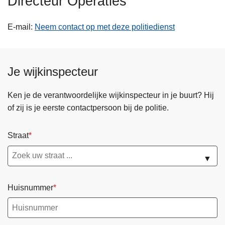
Directeur Operaties
n
h
E-mail
Neem contact op met deze politiedienst
o
u
d
Je wijkinspecteur
g
a
a
Ken je de verantwoordelijke wijkinspecteur in je buurt? Hij
n
of zij is je eerste contactpersoon bij de politie.
Straat
▼
Huisnummer