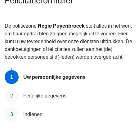
Felicitatieformulier
n
h
o
De politiezone
Regio Puyenbroeck
stelt alles in het werk
u
om haar opdrachten zo goed mogelijk uit te voeren. Hier
d
kunt u uw tevredenheid over onze diensten uitdrukken. De
g
dankbetuigingen of felicitaties zullen aan het (de)
a
betrokken personeelslid(-leden) worden overgebracht.
a
n
Uw persoonlijke gegevens
Feitelijke gegevens
Indienen