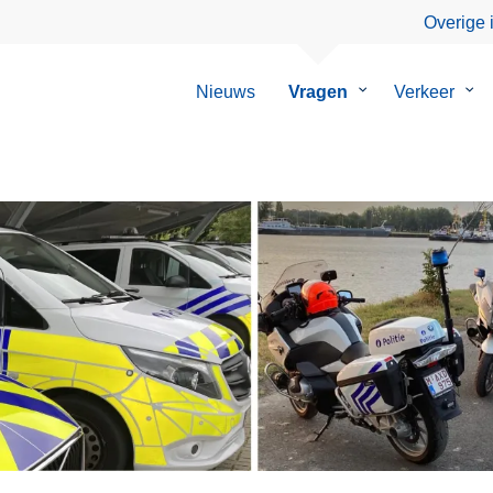
Overige 
Nieuws
Vragen
Submenu
Verkeer
Su
van
van
Vragen
Ver