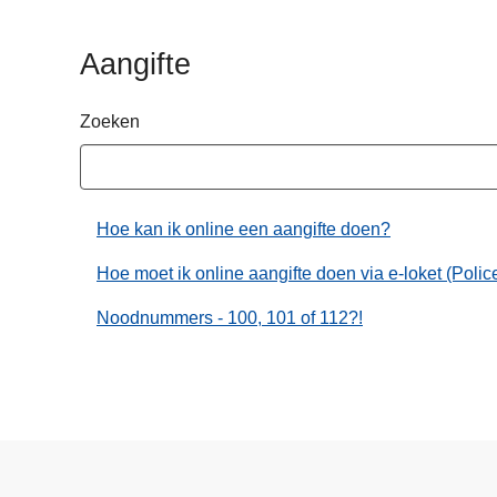
n
h
Aangifte
o
u
Zoeken
d
g
a
a
Hoe kan ik online een aangifte doen?
n
Hoe moet ik online aangifte doen via e-loket (Pol
Noodnummers - 100, 101 of 112?!