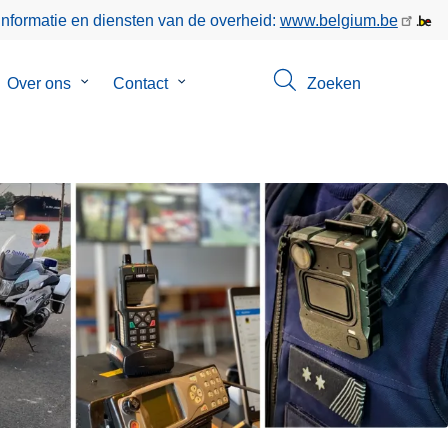
informatie en diensten van de overheid:
www.belgium.be
bmenu
Over ons
Submenu
Contact
Submenu
Zoeken
van
van
keer
Over
Contact
ons