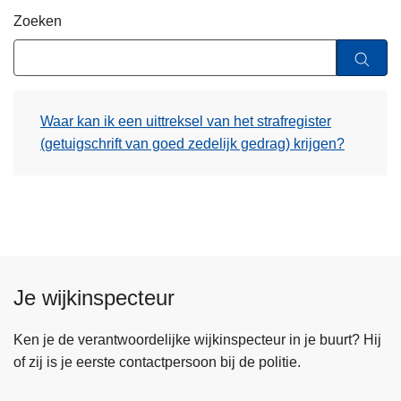
n
Zoeken
h
o
u
d
Waar kan ik een uittreksel van het strafregister
g
(getuigschrift van goed zedelijk gedrag) krijgen?
a
a
n
Je wijkinspecteur
Ken je de verantwoordelijke wijkinspecteur in je buurt? Hij
of zij is je eerste contactpersoon bij de politie.