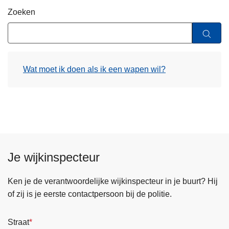
n
Zoeken
h
o
u
d
Wat moet ik doen als ik een wapen wil?
g
a
a
n
Je wijkinspecteur
Ken je de verantwoordelijke wijkinspecteur in je buurt? Hij
of zij is je eerste contactpersoon bij de politie.
Straat