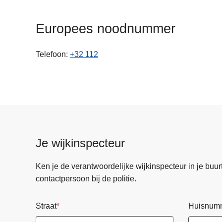
n
h
Europees noodnummer
o
u
Telefoon
+32 112
d
g
a
a
n
Je wijkinspecteur
Ken je de verantwoordelijke wijkinspecteur in je buurt? 
contactpersoon bij de politie.
Straat
Huisnum