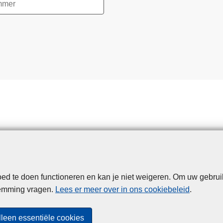
d te doen functioneren en kan je niet weigeren. Om uw gebrui
Disclaimer
Privacy
Cookies
Toegankelijkheid
temming vragen.
Lees er meer over in ons cookiebeleid
.
© 2026 Politie.be
lleen essentiële cookies