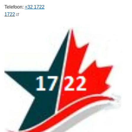
n
Telefoon
+32 1722
h
1722
o
u
d
g
a
a
n