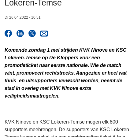
Lokeren-Temse
n
h
Di 26.04.2022 - 10:51
o
u
d
g
Komende zondag 1 mei strijden KVK Ninove en KSC
a
Lokeren-Temse op De Kloppers voor een
a
promotieticket naar eerste nationale. Wie de match
n
wint, promoveert rechtstreeks. Aangezien er heel wat
thuis- en uitsupporters verwacht worden, neemt de
stad in overleg met KVK Ninove extra
veiligheidsmaatregelen.
KVK Ninove en KSC Lokeren-Temse mogen elk 800
supporters meebrengen. De supporters van KSC Lokeren-