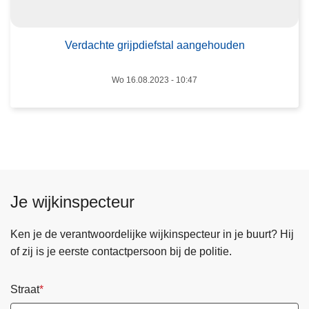
t
0
e
2
g
Verdachte grijpdiefstal aangehouden
3
r
i
Wo 16.08.2023 - 10:47
j
p
d
i
e
f
Je wijkinspecteur
s
t
Ken je de verantwoordelijke wijkinspecteur in je buurt? Hij
a
of zij is je eerste contactpersoon bij de politie.
l
a
a
Straat
n