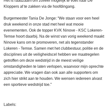
Het is raadzaam om zoveel mogelijk te voet naar De
Kloppers af te zakken via de hoofdingang.
Burgemeester Tania De Jonge: “We staan voor een heel
druk weekend in onze stad met heel wat mooie
evenementen. Ook de topper KVK Ninove - KSC Lokeren-
Temse hoort daarbij. Na de winst van vorig weekend maakt
Ninove kans om te promoveren, net als tegenstander
Lokeren - Temse. Samen met het clubbestuur, politie en de
disciplines uit de veiligheidscel hebben we maatregelen
getroffen om deze wedstrijd in de meest veilige
omstandigheden te laten verlopen, waarvoor mijn oprechte
appreciatie. We vragen dan ook aan alle supporters om
zich hier strikt aan te houden. We wensen iedereen alvast
een sportieve wedstrijd toe.”
L
Labels
e