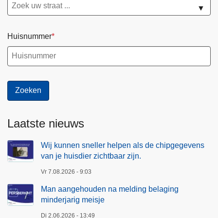
▼
g
e
h
Huisnummer
o
u
d
e
n
Laatste nieuws
Wij kunnen sneller helpen als de chipgegevens
van je huisdier zichtbaar zijn.
Vr 7.08.2026 - 9:03
Man aangehouden na melding belaging
minderjarig meisje
Di 2.06.2026 - 13:49