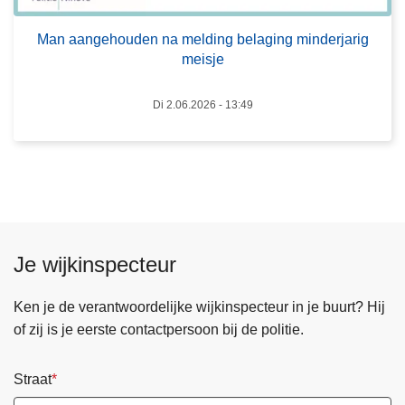
i
o
p
Man aangehouden na melding belaging minderjarig
u
g
meisje
d
e
e
g
Di 2.06.2026 - 13:49
n
e
n
v
a
e
m
n
e
s
l
v
d
a
Je wijkinspecteur
i
n
n
j
Ken je de verantwoordelijke wijkinspecteur in je buurt? Hij
g
e
of zij is je eerste contactpersoon bij de politie.
b
h
e
u
Straat
l
i
a