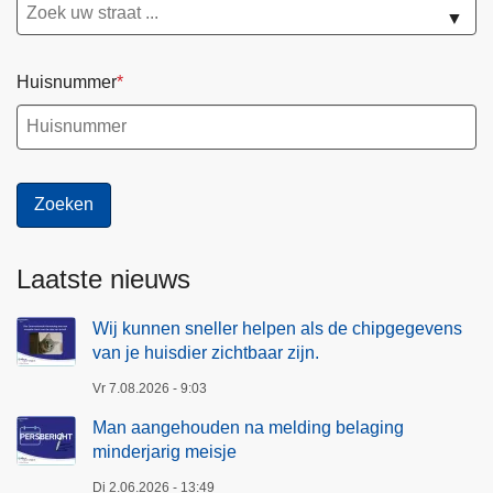
s
▼
g
d
i
i
n
Huisnummer
e
g
r
m
z
i
i
n
c
d
h
e
t
r
Laatste nieuws
b
j
a
a
Wij kunnen sneller helpen als de chipgegevens
a
van je huisdier zichtbaar zijn.
r
r
i
z
Vr 7.08.2026 - 9:03
g
i
Man aangehouden na melding belaging
m
j
minderjarig meisje
e
n
Di 2.06.2026 - 13:49
i