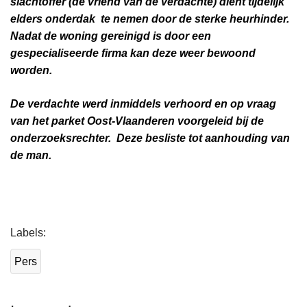
slachtoffer (de vriend van de verdachte) dient tijdelijk
elders onderdak te nemen door de sterke heurhinder.
Nadat de woning gereinigd is door een
gespecialiseerde firma kan deze weer bewoond
worden.
De verdachte werd inmiddels verhoord en op vraag
van het parket Oost-Vlaanderen voorgeleid bij de
onderzoeksrechter. Deze besliste tot aanhouding van
de man.
L
Labels
e
e
Pers
s
m
e