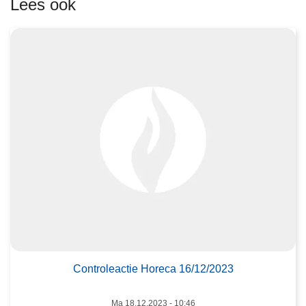
Lees ook
e
r
o
v
e
r
C
o
n
t
r
o
l
L
e
e
a
e
c
Controleactie Horeca 16/12/2023
s
t
m
i
Ma 18.12.2023 - 10:46