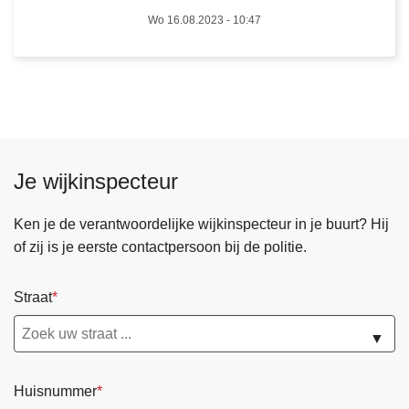
i
Wo 16.08.2023 - 10:47
j
p
d
i
e
f
Je wijkinspecteur
s
t
Ken je de verantwoordelijke wijkinspecteur in je buurt? Hij
a
of zij is je eerste contactpersoon bij de politie.
l
a
a
Straat
n
▼
g
e
h
Huisnummer
o