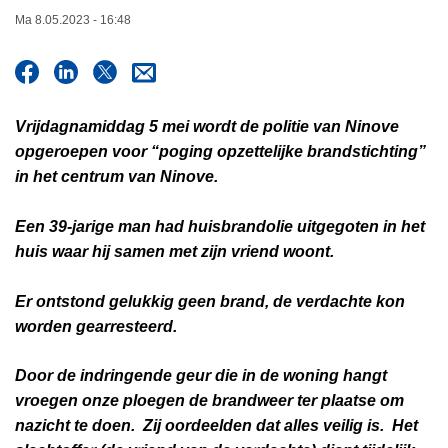
n
Ma 8.05.2023 - 16:48
h
o
u
d
Vrijdagnamiddag 5 mei wordt de politie van Ninove
g
opgeroepen voor “poging opzettelijke brandstichting”
a
in het centrum van Ninove.
a
n
Een 39-jarige man had huisbrandolie uitgegoten in het
huis waar hij samen met zijn vriend woont.
Er ontstond gelukkig geen brand, de verdachte kon
worden gearresteerd.
Door de indringende geur die in de woning hangt
vroegen onze ploegen de brandweer ter plaatse om
nazicht te doen. Zij oordeelden dat alles veilig is. Het