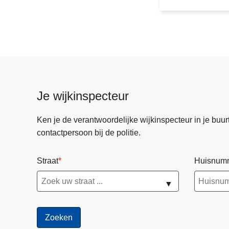
n
s
n
e
l
l
e
Je wijkinspecteur
r
h
Ken je de verantwoordelijke wijkinspecteur in je buurt? 
e
contactpersoon bij de politie.
l
p
Straat
Huisnum
e
n
▼
a
l
s
d