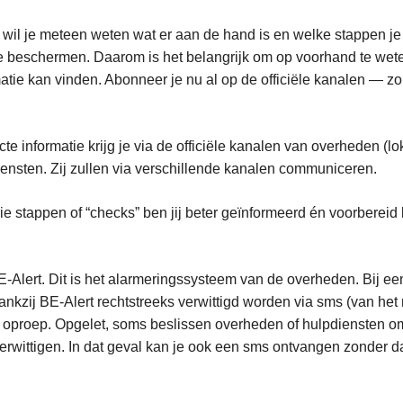
e wil je meteen weten wat er aan de hand is en welke stappen 
te beschermen. Daarom is het belangrijk om op voorhand te wet
tie kan vinden. Abonneer je nu al op de officiële kanalen — zo
te informatie krijg je via de officiële kanalen van overheden (lo
diensten. Zij zullen via verschillende kanalen communiceren.
e stappen of “checks” ben jij beter geïnformeerd én voorbereid 
BE-Alert. Dit is het alarmeringssysteem van de overheden. Bij ee
dankzij BE-Alert rechtstreeks verwittigd worden via sms (van he
 oproep. Opgelet, soms beslissen overheden of hulpdiensten o
rwittigen. In dat geval kan je ook een sms ontvangen zonder da