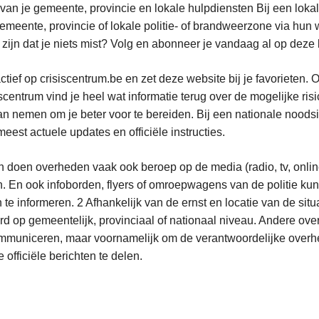
van je gemeente, provincie en lokale hulpdiensten Bij een lokal
meente, provincie of lokale politie- of brandweerzone via hun 
 zijn dat je niets mist? Volg en abonneer je vandaag al op deze
ctief op crisiscentrum.be en zet deze website bij je favorieten.
scentrum vind je heel wat informatie terug over de mogelijke risi
an nemen om je beter voor te bereiden. Bij een nationale noodsit
est actuele updates en officiële instructies.
 doen overheden vaak ook beroep op de media (radio, tv, onlin
. En ook infoborden, flyers of omroepwagens van de politie k
e informeren. 2 Afhankelijk van de ernst en locatie van de situ
rd op gemeentelijk, provinciaal of nationaal niveau. Andere ove
mmuniceren, maar voornamelijk om de verantwoordelijke overhe
officiële berichten te delen.
L
e