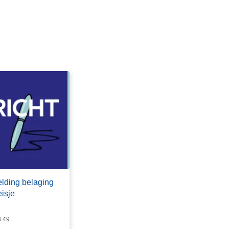
ding belaging
isje
3:49