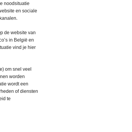
e noodsituatie
website en sociale
 kanalen.
 Op de website van
co’s in België en
uatie vind je hier
e) om snel veel
unnen worden
atie wordt een
rheden of diensten
id te