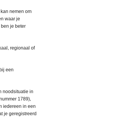
je kan nemen om
en waar je
 ben je beter
kaal, regionaal of
bij een
n noodsituatie in
t nummer 1789),
m iedereen in een
t je geregistreerd