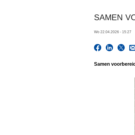
n
h
SAMEN VOO
o
u
Wo 22.04.2026 - 15:27
d
g
a
a
Samen voorbereid: 
n