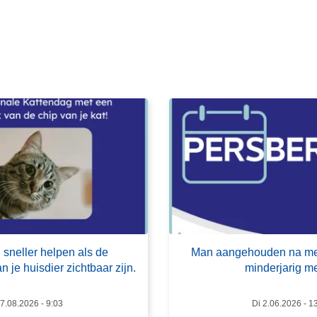
e
s
m
e
e
r
o
v
e
r
M
a
n
a
 sneller helpen als de
Man aangehouden na mel
a
 je huisdier zichtbaar zijn.
minderjarig me
n
g
 7.08.2026 - 9:03
Di 2.06.2026 - 1
e