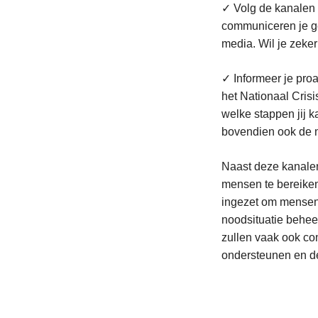
✓ Volg de kanalen 
communiceren je ge
media. Wil je zeker
✓ Informeer je proa
het Nationaal Crisi
welke stappen jij k
bovendien ook de me
Naast deze kanalen
mensen te bereiken
ingezet om mensen t
noodsituatie behee
zullen vaak ook co
ondersteunen en de 
L
e