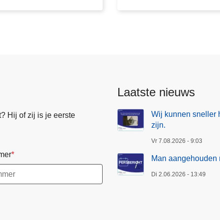
h
o
u
d
e
n
n
Laatste nieuws
a
m
Wij kunnen sneller 
Hij of zij is je eerste
e
zijn.
l
Vr 7.08.2026 - 9:03
d
mer
i
Man aangehouden na
n
Di 2.06.2026 - 13:49
g
b
e
l