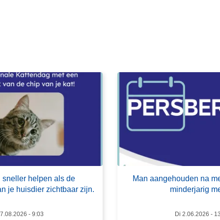
e
e
s
m
e
e
r
o
v
e
r
M
a
n
a
 sneller helpen als de
Man aangehouden na mel
a
 je huisdier zichtbaar zijn.
minderjarig me
n
g
 7.08.2026 - 9:03
Di 2.06.2026 - 1