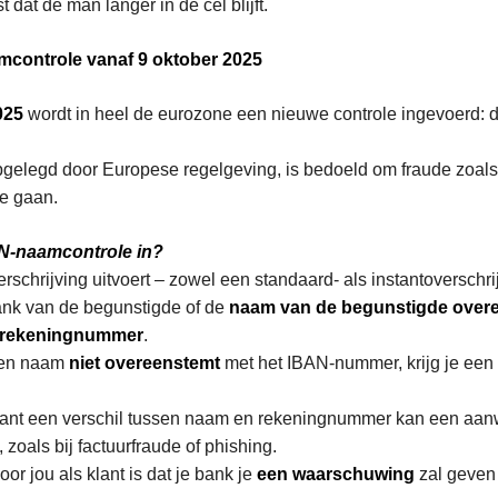
t dat de man langer in de cel blijft.
controle vanaf 9 oktober 2025
025
wordt in heel de eurozone een nieuwe controle ingevoerd: 
gelegd door Europese regelgeving, is bedoeld om fraude zoal
e gaan.
N-naamcontrole in?
schrijving uitvoert – zowel een standaard- als instantoverschrij
ank van de begunstigde of de
naam van de begunstigde over
-rekeningnummer
.
ven naam
niet overeenstemt
met het IBAN-nummer, krijg je een 
 want een verschil tussen naam en rekeningnummer kan een aanw
, zoals bij factuurfraude of phishing.
oor jou als klant is dat je bank je
een waarschuwing
zal geven a