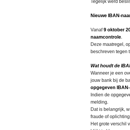
Tegelijk werd beslis
Nieuwe IBAN-naam
Vanaf
9 oktober 2
naamcontrole
.
Deze maatregel, op
beschreven tegen t
Wat houdt de IBA
Wanneer je een over
jouw bank bij de b
opgegeven IBAN
Indien de opgege
melding.
Dat is belangrijk,
fraude of oplichting
Het grote verschil v