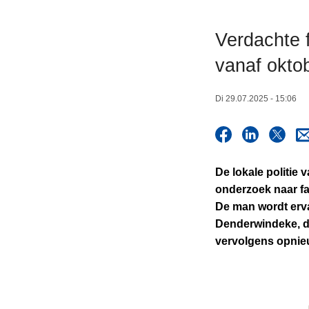
n
h
Verdachte 
o
vanaf okto
u
d
g
Di 29.07.2025 - 15:06
a
a
n
De lokale politie 
onderzoek naar f
De man wordt erva
Denderwindeke, de
vervolgens opnie