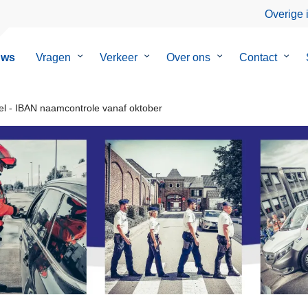
Overige 
uws
Vragen
Submenu
Verkeer
Submenu
Over ons
Submenu
Contact
Subm
van
van
van
van
Vragen
Verkeer
Over
Conta
ons
el - IBAN naamcontrole vanaf oktober