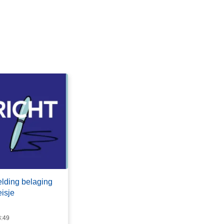
ding belaging
isje
3:49