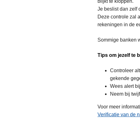
blijkt te kloppen.
Je beslist dan zelf 
Deze controle zal a
rekeningen in de e
Sommige banken wac
Tips om jezelf te
Controleer al
gekende geg
Wees alert bi
Neem bij twij
Voor meer informat
Verificatie van de
L