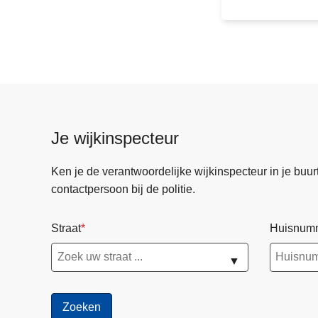
e
n
s
n
e
l
l
e
Je wijkinspecteur
r
h
Ken je de verantwoordelijke wijkinspecteur in je buurt? 
e
contactpersoon bij de politie.
l
p
Straat
Huisnum
e
n
▼
a
l
s