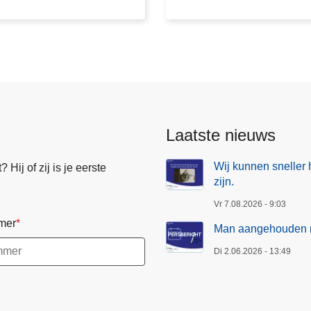
e
h
o
u
d
e
n
n
Laatste nieuws
a
m
Wij kunnen sneller 
Hij of zij is je eerste
e
zijn.
l
Vr 7.08.2026 - 9:03
d
mer
i
Man aangehouden na
n
Di 2.06.2026 - 13:49
g
b
e