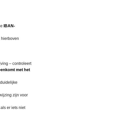
de
IBAN-
s hierboven
ving – controleert
eenkomt met het
duidelijke
ijzing zijn voor
ls er iets niet