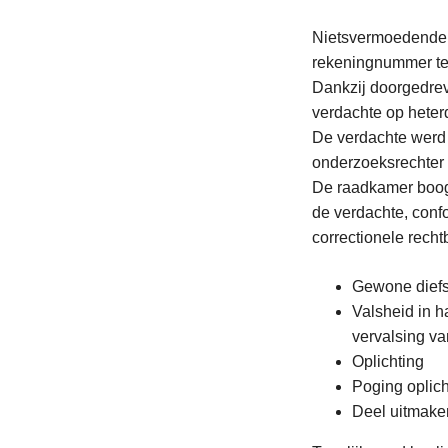
Nietsvermoedende s
rekeningnummer ter
Dankzij doorgedrev
verdachte op heter
De verdachte werd 
onderzoeksrechter
De raadkamer boog 
de verdachte, conf
correctionele recht
Gewone diefs
Valsheid in h
vervalsing va
Oplichting
Poging oplich
Deel uitmake