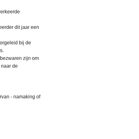
verkeerde
erder dit jaar een
rgeleid bij de
s.
e bezwaren zijn om
 naar de
ervan - namaking of