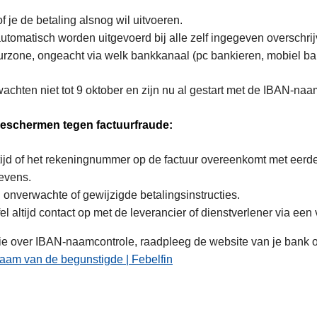
of je de betaling alsnog wil uitvoeren.
utomatisch worden uitgevoerd bij alle zelf ingegeven overschrij
urzone, ongeacht via welk bankkanaal (pc bankieren, mobiel ba
hten niet tot 9 oktober en zijn nu al gestart met de IBAN-naa
 beschermen tegen factuurfraude:
tijd of het rekeningnummer op de factuur overeenkomt met eerde
evens.
j onverwachte of gewijzigde betalingsinstructies.
fel altijd contact op met de leverancier of dienstverlener via een
ie over IBAN-naamcontrole, raadpleeg de website van je bank of
 naam van de begunstigde | Febelfin
L