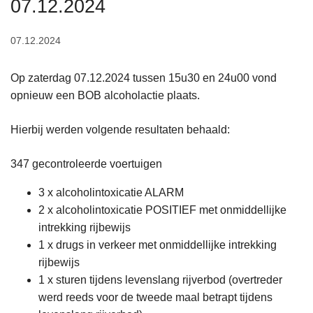
07.12.2024
n
h
07.12.2024
o
u
Op zaterdag 07.12.2024 tussen 15u30 en 24u00 vond
d
opnieuw een BOB alcoholactie plaats.
g
a
Hierbij werden volgende resultaten behaald:
a
n
347 gecontroleerde voertuigen
3 x alcoholintoxicatie ALARM
2 x alcoholintoxicatie POSITIEF met onmiddellijke
intrekking rijbewijs
1 x drugs in verkeer met onmiddellijke intrekking
rijbewijs
1 x sturen tijdens levenslang rijverbod (overtreder
werd reeds voor de tweede maal betrapt tijdens