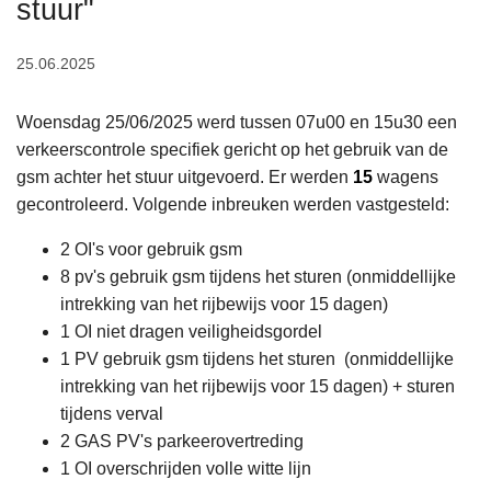
stuur"
n
h
25.06.2025
o
u
Woensdag 25/06/2025 werd tussen 07u00 en 15u30 een
d
verkeerscontrole specifiek gericht op het gebruik van de
g
gsm achter het stuur uitgevoerd. Er werden
15
wagens
a
gecontroleerd. Volgende inbreuken werden vastgesteld:
a
n
2 OI's voor gebruik gsm
8 pv's gebruik gsm tijdens het sturen (onmiddellijke
intrekking van het rijbewijs voor 15 dagen)
1 OI niet dragen veiligheidsgordel
1 PV gebruik gsm tijdens het sturen (onmiddellijke
intrekking van het rijbewijs voor 15 dagen) + sturen
tijdens verval
2 GAS PV's parkeerovertreding
1 OI overschrijden volle witte lijn