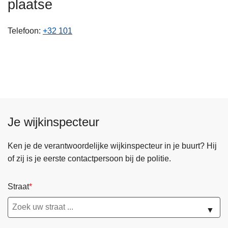
plaatse
n
h
Telefoon
+32 101
o
u
d
g
a
a
n
Je wijkinspecteur
Ken je de verantwoordelijke wijkinspecteur in je buurt? Hij
of zij is je eerste contactpersoon bij de politie.
Straat
▼