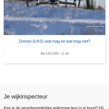
e
r
n
o
t
n
o
e
v
s
e
(
r
U
Drones (UAS): wat mag en wat mag niet?
d
A
e
S
Ma 4.05.2026 - 11:18
o
)
p
:
s
w
t
a
a
t
r
m
t
Je wijkinspecteur
a
v
g
a
e
Ken je de verantwoordelijke wijkinspecteur in je buurt? Hij