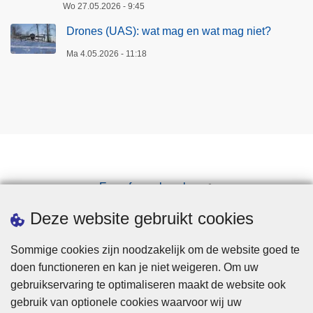
Wo 27.05.2026 - 9:45
t
w
Drones (UAS): wat mag en wat mag niet?
e
Ma 4.05.2026 - 11:18
r
k
e
n
(
B
I
N
Een afspraak maken
)
Downloads
Deze website gebruikt cookies
?
Sommige cookies zijn noodzakelijk om de website goed te
doen functioneren en kan je niet weigeren. Om uw
gebruikservaring te optimaliseren maakt de website ook
gebruik van optionele cookies waarvoor wij uw