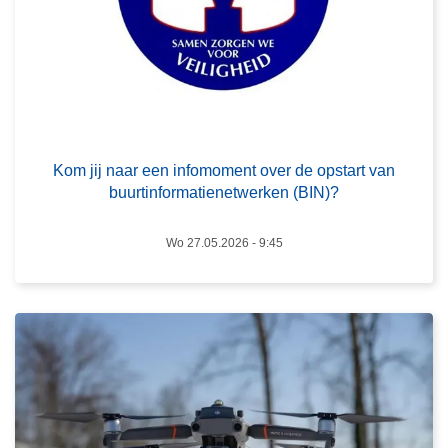
m
j
i
j
n
a
L
a
e
Kom jij naar een infomoment over de opstart van
r
e
buurtinformatienetwerken (BIN)?
e
s
e
m
Wo 27.05.2026 - 9:45
n
e
i
e
n
r
f
o
o
v
m
e
o
r
m
D