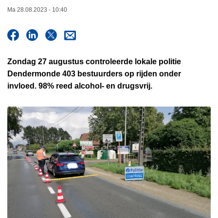
n
Ma 28.08.2023 - 10:40
h
o
u
d
Zondag 27 augustus controleerde lokale politie
g
Dendermonde 403 bestuurders op rijden onder
a
invloed. 98% reed alcohol- en drugsvrij.
a
n