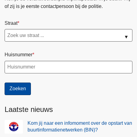
n
n
of zij is je eerste contactpersoon bij de politie.
b
w
u
a
Straat
u
t
r
m
▼
t
a
i
g
Huisnummer
n
n
f
i
o
e
r
t
m
?
a
t
Laatste nieuws
i
e
Kom jij naar een infomoment over de opstart van
n
buurtinformatienetwerken (BIN)?
e