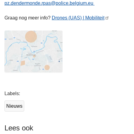
pz.dendermonde.rpas@police.belgium.eu
Graag nog meer info?
Drones (UAS) | Mobiliteit
L
Labels
e
e
Nieuws
s
m
e
Lees ook
e