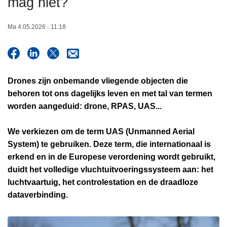
mag niet?
n
h
Ma 4.05.2026 - 11:18
o
u
d
g
Drones zijn onbemande vliegende objecten die
a
behoren tot ons dagelijks leven en met tal van termen
a
worden aangeduid: drone, RPAS, UAS...
n
We verkiezen om de term UAS (Unmanned Aerial
System) te gebruiken. Deze term, die internationaal is
erkend en in de Europese verordening wordt gebruikt,
duidt het volledige vluchtuitvoeringssysteem aan: het
luchtvaartuig, het controlestation en de draadloze
dataverbinding.