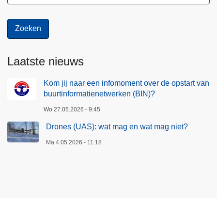
e
m
n
a
(
t
B
i
I
Laatste nieuws
e
N
n
)
Kom jij naar een infomoment over de opstart van
e
buurtinformatienetwerken (BIN)?
t
w
Wo 27.05.2026 - 9:45
e
Drones (UAS): wat mag en wat mag niet?
r
Ma 4.05.2026 - 11:18
k
e
n
(
B
I
N