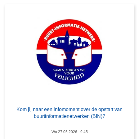
r
o
v
e
r
K
o
m
j
i
j
n
a
L
a
e
Kom jij naar een infomoment over de opstart van
r
e
buurtinformatienetwerken (BIN)?
e
s
e
m
Wo 27.05.2026 - 9:45
n