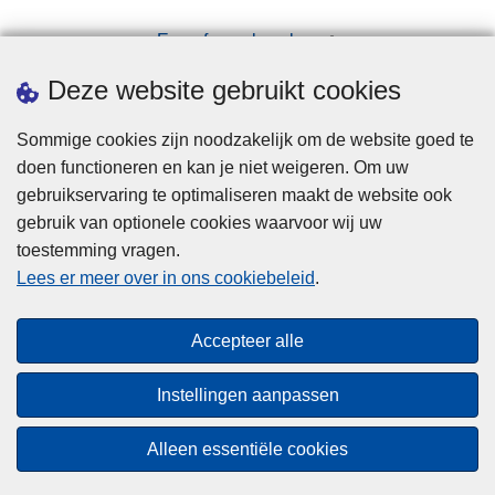
)
Een afspraak maken
?
Downloads
Deze website gebruikt cookies
Sommige cookies zijn noodzakelijk om de website goed te
doen functioneren en kan je niet weigeren. Om uw
gebruikservaring te optimaliseren maakt de website ook
gebruik van optionele cookies waarvoor wij uw
toestemming vragen.
Disclaimer
Lees er meer over in ons cookiebeleid
.
Privacy
Cookies
Accepteer alle
Toegankelijkheid
Instellingen aanpassen
© 2026 Politie.be
Alleen essentiële cookies