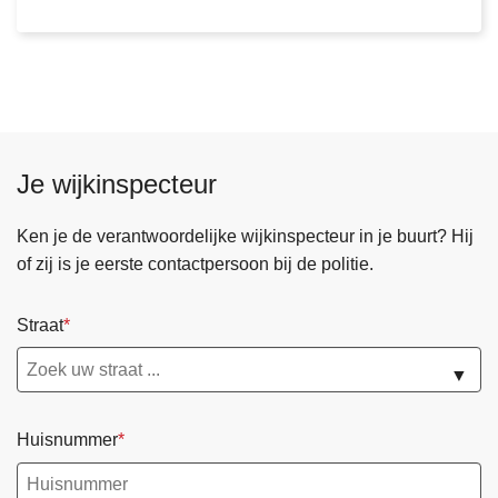
t
s
i
t
n
a
f
r
o
t
r
v
m
Je wijkinspecteur
a
a
n
t
Ken je de verantwoordelijke wijkinspecteur in je buurt? Hij
b
i
of zij is je eerste contactpersoon bij de politie.
u
e
u
n
Straat
r
e
t
t
▼
i
w
n
e
f
Huisnummer
r
o
k
r