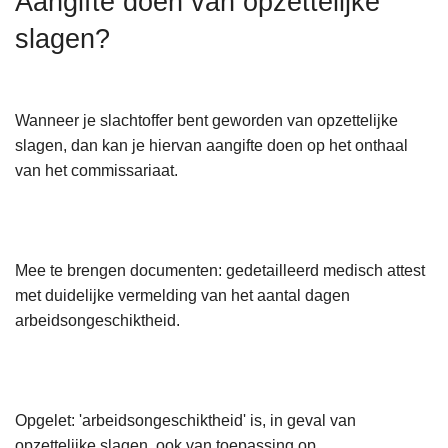
Aangifte doen van opzettelijke
n
slagen?
h
o
u
d
Wanneer je slachtoffer bent geworden van opzettelijke
g
slagen, dan kan je hiervan aangifte doen op het onthaal
a
van het commissariaat.
a
n
Mee te brengen documenten: gedetailleerd medisch attest
met duidelijke vermelding van het aantal dagen
arbeidsongeschiktheid.
Opgelet: 'arbeidsongeschiktheid' is, in geval van
opzettelijke slagen, ook van toepassing op