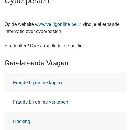
Cyberpesten
n
h
o
Op de website
www.veiligonline.be
vind je allerhande
u
informatie over cyberpesten.
d
g
Slachtoffer? Doe aangifte bij de politie.
a
a
Gerelateerde Vragen
n
Fraude bij online kopen
Fraude bij online verkopen
Hacking