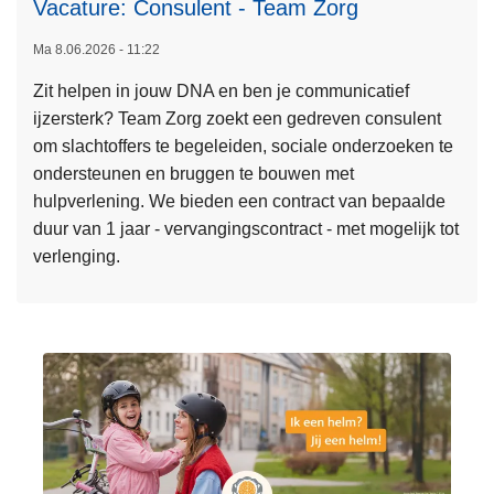
l
Vacature: Consulent - Team Zorg
a
Ma 8.06.2026 - 11:22
g
L
2
Zit helpen in jouw DNA en ben je communicatief
e
0
ijzersterk? Team Zorg zoekt een gedreven consulent
e
2
om slachtoffers te begeleiden, sociale onderzoeken te
s
5
ondersteunen en bruggen te bouwen met
m
hulpverlening. We bieden een contract van bepaalde
e
duur van 1 jaar - vervangingscontract - met mogelijk tot
e
verlenging.
r
o
v
e
r
V
a
c
a