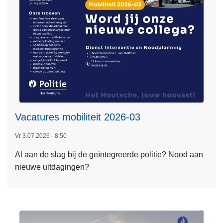
i
n
c
t
h
i
t
e
a
d
L
v
e
i
e
e
Vacatures mobiliteit 2026-03
s
s
m
Vr 3.07.2026 - 8:50
e
Al aan de slag bij de geïntegreerde politie? Nood aan
e
nieuwe uitdagingen?
r
o
v
e
r