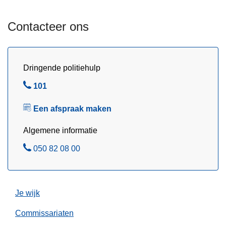
m
g
Z
v
Contacteer ons
o
a
r
n
g
d
Dringende politiehulp
e
B
101
f
e
i
Een afspraak maken
l
e
t
Algemene informatie
s
B
050 82 08 00
h
e
e
l
l
m
Je wijk
Commissariaten