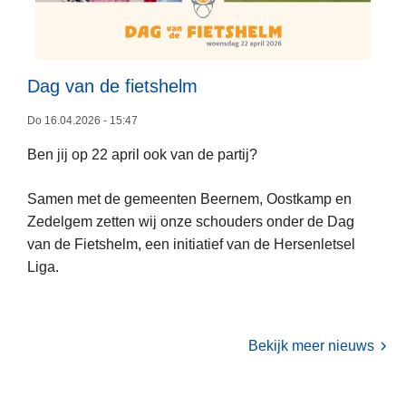
t
u
r
e
Dag van de fietshelm
:
L
Do 16.04.2026 - 15:47
C
e
o
Ben jij op 22 april ook van de partij?
e
n
s
s
Samen met de gemeenten Beernem, Oostkamp en
m
u
Zedelgem zetten wij onze schouders onder de Dag
e
l
van de Fietshelm, een initiatief van de Hersenletsel
e
e
Liga.
r
n
o
t
v
-
e
Bekijk meer nieuws
T
r
e
D
a
a