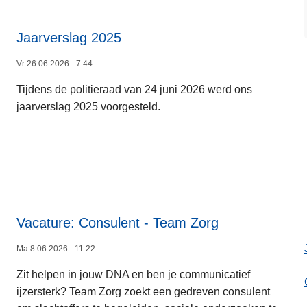
s
o
v
Jaarverslag 2025
e
Vr 26.06.2026 - 7:44
L
r
e
V
Tijdens de politieraad van 24 juni 2026 werd ons
e
a
jaarverslag 2025 voorgesteld.
s
c
m
a
e
t
e
u
r
r
o
e
v
Vacature: Consulent - Team Zorg
s
e
m
Ma 8.06.2026 - 11:22
r
o
L
J
b
Zit helpen in jouw DNA en ben je communicatief
e
a
i
ijzersterk? Team Zorg zoekt een gedreven consulent
e
a