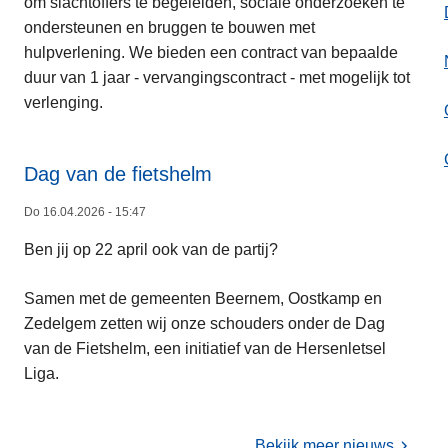
l
om slachtoffers te begeleiden, sociale onderzoeken te
s
r
i
ondersteunen en bruggen te bouwen met
m
v
t
hulpverlening. We bieden een contract van bepaalde
e
e
e
duur van 1 jaar - vervangingscontract - met mogelijk tot
e
r
i
verlenging.
r
s
t
o
l
2
v
a
Dag van de fietshelm
0
e
g
2
Do 16.04.2026 - 15:47
L
r
2
6
e
V
0
Ben jij op 22 april ook van de partij?
-
e
a
2
0
s
c
5
Samen met de gemeenten Beernem, Oostkamp en
3
m
a
Zedelgem zetten wij onze schouders onder de Dag
e
t
van de Fietshelm, een initiatief van de Hersenletsel
e
u
Liga.
r
r
o
e
v
:
Bekijk meer nieuws