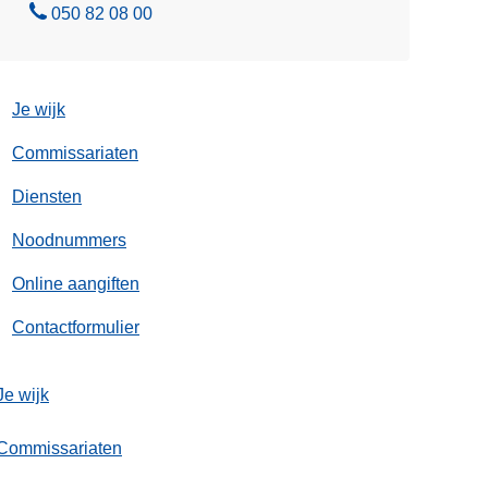
B
050 82 08 00
e
l
Je wijk
Commissariaten
Diensten
Noodnummers
Online aangiften
Contactformulier
Je wijk
Commissariaten