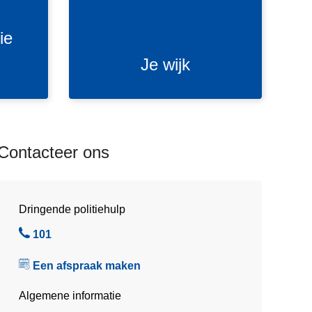
j
k
ie
Je wijk
Contacteer ons
Dringende politiehulp
B
101
e
Een afspraak maken
l
Algemene informatie