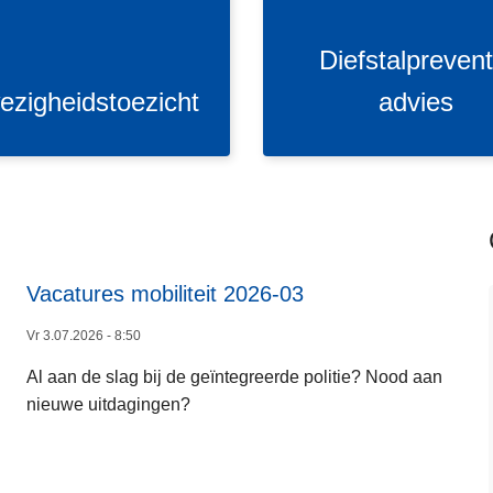
s
t
Diefstalprevent
a
l
ezigheidstoezicht
advies
p
r
e
v
e
n
t
Vacatures mobiliteit 2026-03
L
i
e
Vr 3.07.2026 - 8:50
e
e
a
Al aan de slag bij de geïntegreerde politie? Nood aan
s
d
nieuwe uitdagingen?
m
v
e
i
e
e
r