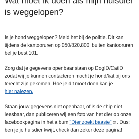
Wat moet ik doen als mijn huisdier
n
is weggelopen?
h
o
u
d
Is je hond weggelopen? Meld het bij de politie. Dit kan
g
tijdens de kantooruren op 050/820.800, buiten kantooruren
a
bel je best 101.
a
n
Zorg dat je gegevens openbaar staan op DogID/CatID
zodat wij je kunnen contacteren mocht je hond/kat bij ons
terecht zijn gekomen. Hoe je dit moet doen kan je
hier nalezen.
Staan jouw gegevens niet openbaar, of is de chip niet
leesbaar, dan publiceren wij een foto van het dier op onze
facebookpagina in het album
"Dier zoekt baasje"
. Dus:
ben je je huisdier kwijt, check dan zeker deze pagina!