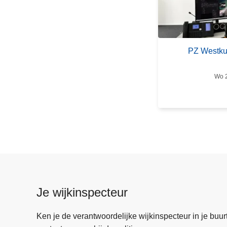
P
Z
W
e
PZ Westkus
s
t
Wo 2
k
u
s
t
t
e
s
t
d
Je wijkinspecteur
r
o
Ken je de verantwoordelijke wijkinspecteur in je buurt? 
n