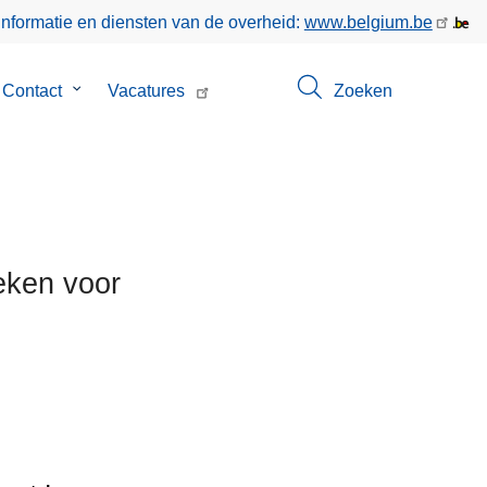
informatie en diensten van de overheid:
www.belgium.be
menu
Contact
Submenu
Vacatures
Zoeken
van
Contact
eken voor