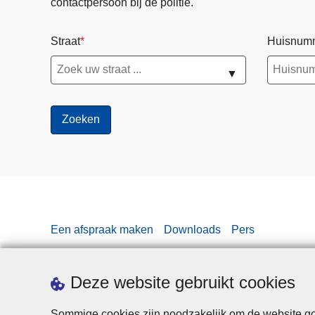
contactpersoon bij de politie.
e
-
Straat
Huisnum
i
n
▼
-
a
-
b
o
x
Een afspraak maken
Downloads
Pers
Deze website gebruikt cookies
Sommige cookies zijn noodzakelijk om de website goe