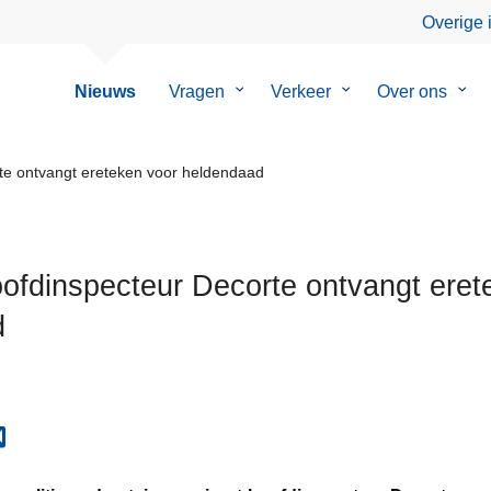
Overige 
Nieuws
Vragen
Submenu
Verkeer
Submenu
Over ons
Sub
van
van
van
Vragen
Verkeer
Over
ons
te ontvangt ereteken voor heldendaad
oofdinspecteur Decorte ontvangt eret
d