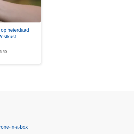
 op heterdaad
Westkust
16:50
rone-in-a-box