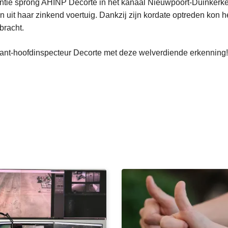
entie sprong AHINP Decorte in het kanaal Nieuwpoort-Duinkerk
 uit haar zinkend voertuig. Dankzij zijn kordate optreden kon het
bracht.
pirant-hoofdinspecteur Decorte met deze welverdiende erkenning!
L
e
e
s
m
e
e
r
o
v
e
r