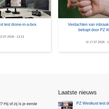
V
e
r
d
t test drone-in-a-box
Verdachten van inbraak
a
betrapt door PZ 
c
2.07.2026 - 13:13
h
Vr 17.07.2026 - 
t
e
n
v
a
n
i
n
Laatste nieuws
b
r
PZ Westkust test d
Hij of zij is je eerste
a