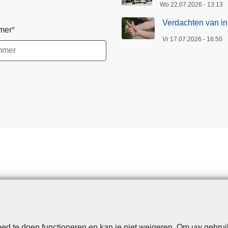
Wo 22.07.2026 - 13:13
a
k
Verdachten van in
mer
o
Vr 17.07.2026 - 16:50
p
h
e
t
e
r
d
a
a
d
b
e
t
r
a
d te doen functioneren en kan je niet weigeren. Om uw gebrui