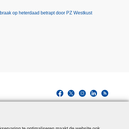
braak op heterdaad betrapt door PZ Westkust
kservaring te optimaliseren maakt de website ook