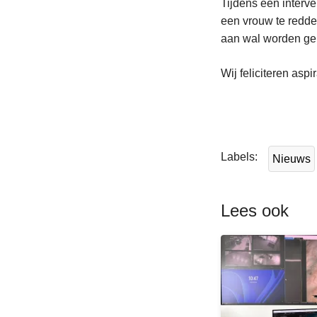
Tijdens een interv
een vrouw te redden
aan wal worden ge
Wij feliciteren as
L
e
e
Labels
Nieuws
s
m
e
Lees ook
e
r
o
v
e
r