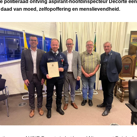
je politieraad ontving aspirant-hoofdinspecteur Decorte ee
e daad van moed, zelfopoffering en menslievendheid.