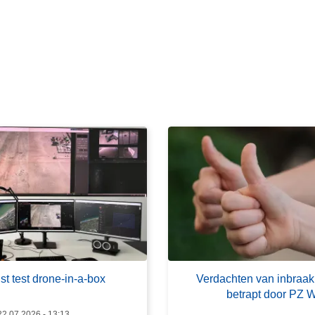
L
e
e
s
m
e
e
r
o
v
e
r
V
e
r
d
t test drone-in-a-box
Verdachten van inbraak
a
betrapt door PZ 
c
2.07.2026 - 13:13