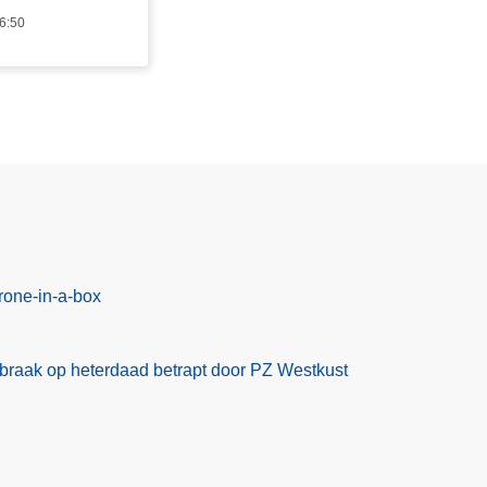
16:50
rone-in-a-box
braak op heterdaad betrapt door PZ Westkust