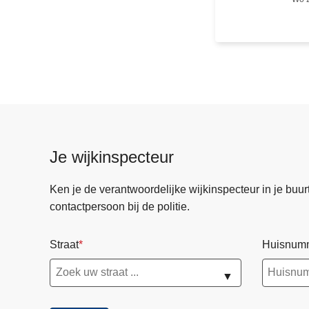
k
u
s
t
t
e
s
t
d
Je wijkinspecteur
r
o
Ken je de verantwoordelijke wijkinspecteur in je buurt? 
n
contactpersoon bij de politie.
e
-
Straat
Huisnum
i
n
▼
-
a