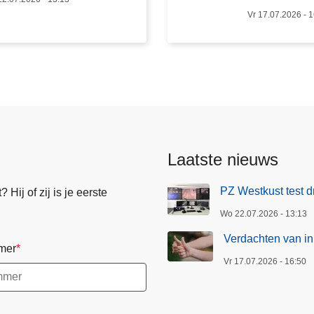
h
Vr 17.07.2026 - 
t
e
n
v
a
n
i
n
Laatste nieuws
b
r
PZ Westkust test d
Hij of zij is je eerste
a
Wo 22.07.2026 - 13:13
a
k
Verdachten van in
mer
o
Vr 17.07.2026 - 16:50
p
h
e