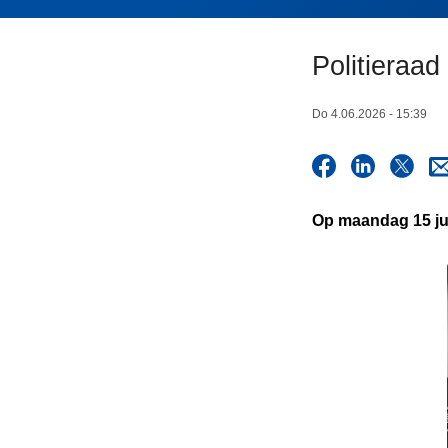
n
h
Politieraad
o
u
d
Do 4.06.2026 - 15:39
g
a
a
n
Op maandag 15 jun