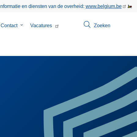
informatie en diensten van de overheid:
www.belgium.be
menu
Contact
Submenu
Vacatures
Zoeken
van
Contact