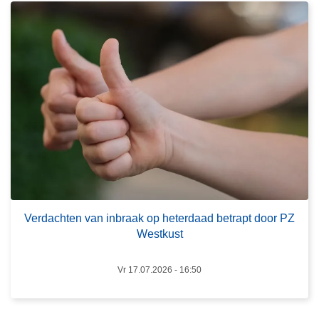
r
d
o
r
v
o
e
n
r
e
V
-
e
i
r
n
d
-
a
a
c
-
h
b
t
Verdachten van inbraak op heterdaad betrapt door PZ
o
Westkust
e
x
n
v
Vr 17.07.2026 - 16:50
a
n