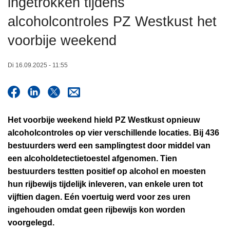
ingetrokken tijdens
n
alcoholcontroles PZ Westkust het
h
o
voorbije weekend
u
d
Di 16.09.2025 - 11:55
g
a
a
n
Het voorbije weekend hield PZ Westkust opnieuw
alcoholcontroles op vier verschillende locaties. Bij 436
bestuurders werd een samplingtest door middel van
een alcoholdetectietoestel afgenomen. Tien
bestuurders testten positief op alcohol en moesten
hun rijbewijs tijdelijk inleveren, van enkele uren tot
vijftien dagen. Eén voertuig werd voor zes uren
ingehouden omdat geen rijbewijs kon worden
voorgelegd.