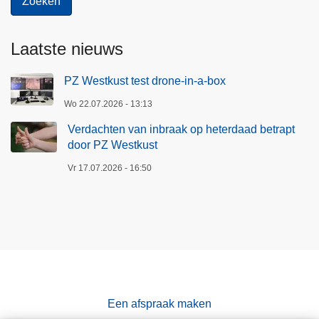
b
e
t
Laatste nieuws
r
a
PZ Westkust test drone-in-a-box
p
Wo 22.07.2026 - 13:13
t
Verdachten van inbraak op heterdaad betrapt
d
door PZ Westkust
o
o
Vr 17.07.2026 - 16:50
r
P
Z
W
e
s
t
Een afspraak maken
k