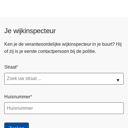
i
n
b
r
Je wijkinspecteur
a
a
Ken je de verantwoordelijke wijkinspecteur in je buurt? Hij
k
of zij is je eerste contactpersoon bij de politie.
o
p
h
Straat
e
▼
t
e
r
Huisnummer
d
a
a
d