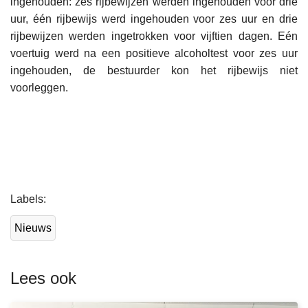
ingehouden: zes rijbewijzen werden ingehouden voor drie
uur, één rijbewijs werd ingehouden voor zes uur en drie
rijbewijzen werden ingetrokken voor vijftien dagen. Eén
voertuig werd na een positieve alcoholtest voor zes uur
ingehouden, de bestuurder kon het rijbewijs niet
voorleggen.
L
Labels
e
e
Nieuws
s
m
e
Lees ook
e
r