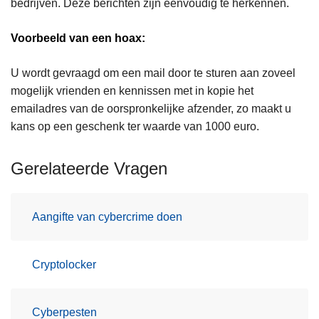
bedrijven. Deze berichten zijn eenvoudig te herkennen.
n
h
Voorbeeld van een hoax:
o
u
U wordt gevraagd om een mail door te sturen aan zoveel
d
mogelijk vrienden en kennissen met in kopie het
g
emailadres van de oorspronkelijke afzender, zo maakt u
a
kans op een geschenk ter waarde van 1000 euro.
a
n
Gerelateerde Vragen
Aangifte van cybercrime doen
Cryptolocker
Cyberpesten