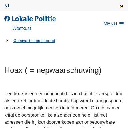
O
NL
v
e
d
MENU
r
e
Westkust
s
L
l
U
o
Criminaliteit op internet
a
k
bent
a
a
hier:
n
l
e
Hoax ( = nepwaarschuwing)
e
n
P
n
o
a
l
Een hoax is een emailbericht dat zich tracht te verspreiden
a
i
als een kettingbrief. In de boodschap wordt u aangespoord
r
t
om zoveel mogelijk mensen te informeren. Op die manier
d
i
krijgt de oorspronkelijke afzender een hele lijst met
e
e
adressen die hij kan doorverkopen aan onbetrouwbare
i