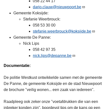
058 22 44 17
dario.clauw@nieuwpoort.be
Gemeente Koksijde:
Stefanie Weerbrouck:
058 53 30 00
stefanie.weerbrouck@koksijde.be
Gemeente De Panne:
Nick Lips
058 42 97 35
nick.lips@depanne.be
Documentatie:
De politie Westkust ontwikkelde samen met de gemeente
De Panne, de gemeente Koksijde en de stad Nieuwpoort
de brochure "veilig wonen... een zaak van iedereen".
Raadpleeg ook zeker onze "voetafdrukken die van een
inbreker konden zijn", boordevol tips om de kans op een