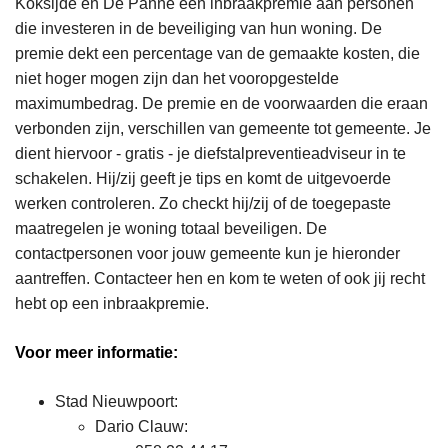
Koksijde en De Panne een inbraakpremie aan personen
n
die investeren in de beveiliging van hun woning. De
h
premie dekt een percentage van de gemaakte kosten, die
o
niet hoger mogen zijn dan het vooropgestelde
u
maximumbedrag. De premie en de voorwaarden die eraan
d
verbonden zijn, verschillen van gemeente tot gemeente. Je
g
dient hiervoor - gratis - je diefstalpreventieadviseur in te
a
schakelen. Hij/zij geeft je tips en komt de uitgevoerde
a
werken controleren. Zo checkt hij/zij of de toegepaste
n
maatregelen je woning totaal beveiligen. De
contactpersonen voor jouw gemeente kun je hieronder
aantreffen. Contacteer hen en kom te weten of ook jij recht
hebt op een inbraakpremie.
Voor meer informatie:
Stad Nieuwpoort:
Dario Clauw: