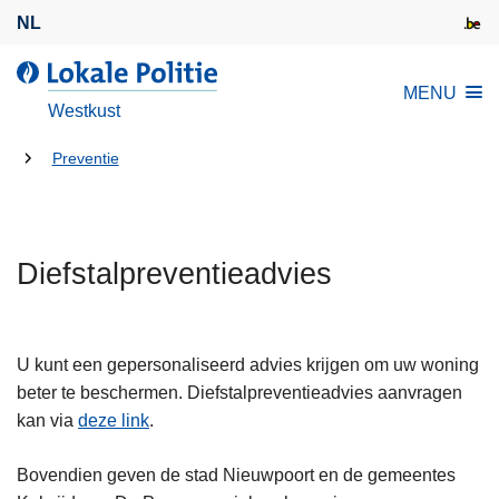
O
NL
v
e
d
MENU
r
e
Westkust
s
L
l
U
o
Preventie
a
k
bent
a
a
hier:
n
l
e
Diefstalpreventieadvies
e
n
P
n
o
a
l
U kunt een gepersonaliseerd advies krijgen om uw woning
a
i
beter te beschermen. Diefstalpreventieadvies aanvragen
r
t
kan via
deze link
.
d
i
e
e
Bovendien geven de stad Nieuwpoort en de gemeentes
i