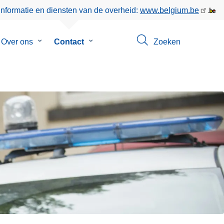
informatie en diensten van de overheid:
www.belgium.be
menu
Over ons
Submenu
Contact
Submenu
Zoeken
van
van
en
Over
Contact
ons