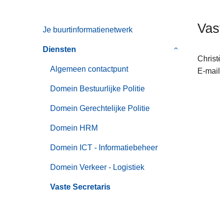
n
h
Vas
Je buurtinformatienetwerk
o
u
Diensten
Submenu
d
Christ
van
g
Algemeen contactpunt
E-mail
Diensten
a
Domein Bestuurlijke Politie
a
n
Domein Gerechtelijke Politie
Domein HRM
Domein ICT - Informatiebeheer
Domein Verkeer - Logistiek
Vaste Secretaris