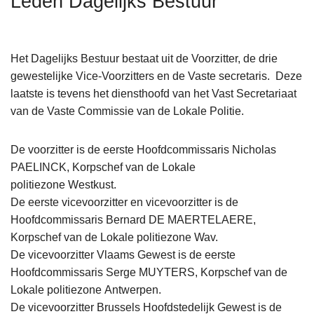
Leden Dagelijks Bestuur
n
h
o
Het Dagelijks Bestuur bestaat uit de Voorzitter, de drie
u
gewestelijke Vice-Voorzitters en de Vaste secretaris. Deze
d
laatste is tevens het diensthoofd van het Vast Secretariaat
g
van de Vaste Commissie van de Lokale Politie.
a
a
De voorzitter is de eerste Hoofdcommissaris Nicholas
n
PAELINCK, Korpschef van de Lokale
politiezone Westkust.
De eerste vicevoorzitter en vicevoorzitter is de
Hoofdcommissaris Bernard DE MAERTELAERE,
Korpschef van de Lokale politiezone Wav.
De vicevoorzitter Vlaams Gewest is de eerste
Hoofdcommissaris Serge MUYTERS, Korpschef van de
Lokale politiezone Antwerpen.
De vicevoorzitter Brussels Hoofdstedelijk Gewest is de