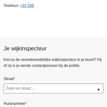
n
Telefoon
+32 106
h
o
u
d
g
a
a
Je wijkinspecteur
n
Ken je de verantwoordelijke wijkinspecteur in je buurt? Hij
of zij is je eerste contactpersoon bij de politie.
Straat
▼
Huisnummer