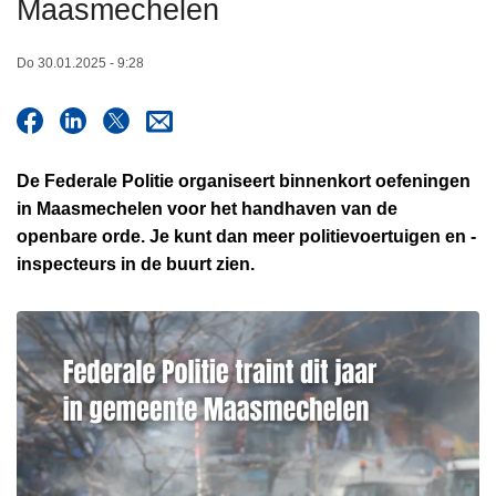
Maasmechelen
n
h
Do 30.01.2025 - 9:28
o
u
d
g
De Federale Politie organiseert binnenkort oefeningen
a
in Maasmechelen voor het handhaven van de
a
openbare orde. Je kunt dan meer politievoertuigen en -
n
inspecteurs in de buurt zien.