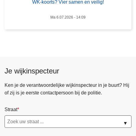
a
h
WK-koorts? Vier samen en veilig!
m
o
e
n
Ma 6.07.2026 - 14:09
n
d
e
e
n
r
v
d
e
e
i
n
Je wijkinspecteur
l
v
i
a
g
Ken je de verantwoordelijke wijkinspecteur in je buurt? Hij
s
!
of zij is je eerste contactpersoon bij de politie.
t
s
t
Straat
e
l
▼
l