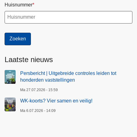
i
Huisnummer
n
g
e
n
Laatste nieuws
Persbericht | Uitgebreide controles leiden tot
honderden vaststellingen
Ma 27.07.2026 - 15:59
WK-koorts? Vier samen en veilig!
Ma 6.07.2026 - 14:09