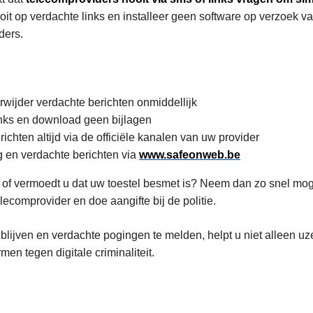
ooit op verdachte links en installeer geen software op verzoek 
ders.
wijder verdachte berichten onmiddellijk
links en download geen bijlagen
richten altijd via de officiële kanalen van uw provider
 en verdachte berichten via
www.safeonweb.be
t of vermoedt u dat uw toestel besmet is? Neem dan zo snel mog
ecomprovider en doe aangifte bij de politie.
lijven en verdachte pogingen te melden, helpt u niet alleen uz
en tegen digitale criminaliteit.
L
e