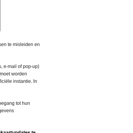
en te misleiden en
, e-mail of pop-up)
moet worden
ciële instantie. In
oegang tot hun
egevens
mkaartupdates te