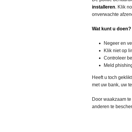
installeren
. Klik n
onverwachte afzen
Wat kunt u doen?
Negeer en ver
Klik niet op 
Controleer be
Meld phishing
Heeft u toch geklik
met uw bank, uw tel
Door waakzaam te b
anderen te bescherm
L
e