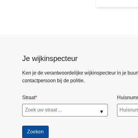
c
h
t
|
U
i
t
Je wijkinspecteur
g
e
Ken je de verantwoordelijke wijkinspecteur in je buurt? 
b
contactpersoon bij de politie.
r
e
Straat
Huisnum
i
d
▼
e
c
o
n