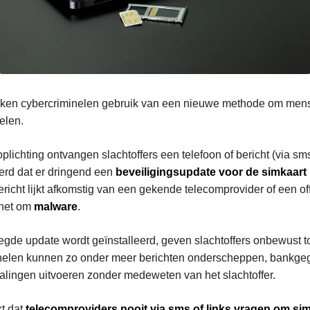
maken cybercriminelen gebruik van een nieuwe methode om mens
elen.
plichting ontvangen slachtoffers een telefoon of bericht (via sms
erd dat er dringend een
beveiligingsupdate voor de simkaart
ericht lijkt afkomstig van een gekende telecomprovider of een offi
 het om
malware
.
de update wordt geïnstalleerd, geven slachtoffers onbewust t
nelen kunnen zo onder meer berichten onderscheppen, bankg
alingen uitvoeren zonder medeweten van het slachtoffer.
kt dat
telecomproviders nooit via sms of links vragen om si