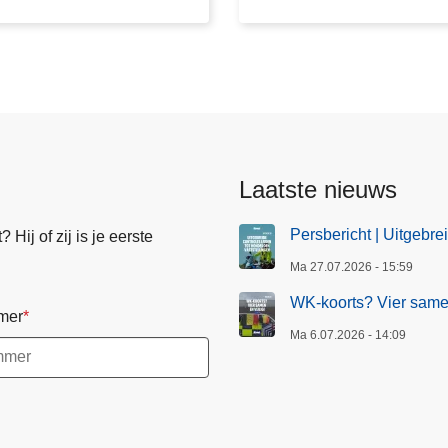
s
?
V
i
e
r
s
Laatste nieuws
a
m
Persbericht | Uitgebre
Hij of zij is je eerste
e
Ma 27.07.2026 - 15:59
n
e
WK-koorts? Vier samen
mer
n
Ma 6.07.2026 - 14:09
v
e
i
l
i