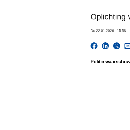
n
h
Oplichting 
o
u
Do 22.01.2026 - 15:58
d
g
a
a
Politie waarschuw
n