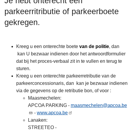
Je hebt onterecht een
n
parkeerritributie of parkeerboete
h
o
gekregen.
u
d
g
Kreeg u een onterechte boete
van de politie
, dan
a
kan U bezwaar indienen door het antwoordformulier
a
dat bij het proces-verbaal zit in te vullen en terug te
n
sturen.
Kreeg u een onterechte parkeerretributie van de
parkeerconcessionaris, dan kan je bezwaar indienen
via de gegevens op de retributie bon, of voor :
Maasmechelen:
APCOA PARKING -
maasmechelen@apcoa.be
-
www.apcoa.be
Lanaken:
STREETEO -