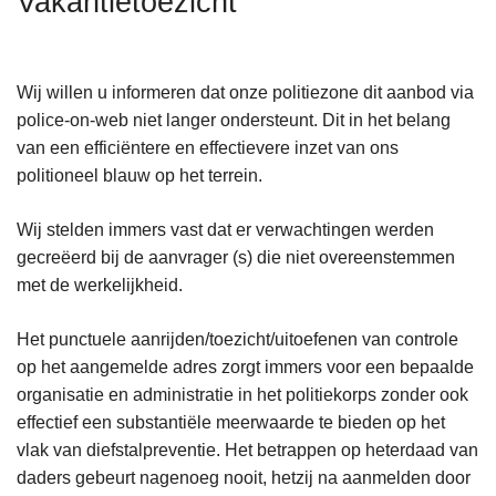
Vakantietoezicht
n
h
o
Wij willen u informeren dat onze politiezone dit aanbod via
u
police-on-web niet langer ondersteunt. Dit in het belang
d
van een efficiëntere en effectievere inzet van ons
g
politioneel blauw op het terrein.
a
a
Wij stelden immers vast dat er verwachtingen werden
n
gecreëerd bij de aanvrager (s) die niet overeenstemmen
met de werkelijkheid.
Het punctuele aanrijden/toezicht/uitoefenen van controle
op het aangemelde adres zorgt immers voor een bepaalde
organisatie en administratie in het politiekorps zonder ook
effectief een substantiële meerwaarde te bieden op het
vlak van diefstalpreventie. Het betrappen op heterdaad van
daders gebeurt nagenoeg nooit, hetzij na aanmelden door