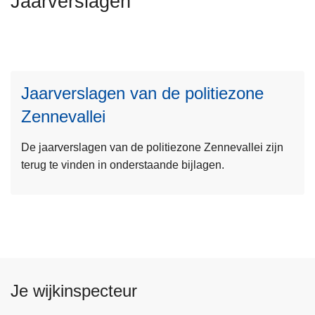
Jaarverslagen
n
h
L
o
e
u
e
d
Jaarverslagen van de politiezone
s
g
Zennevallei
m
a
e
a
De jaarverslagen van de politiezone Zennevallei zijn
e
n
terug te vinden in onderstaande bijlagen.
r
o
v
e
r
J
a
Je wijkinspecteur
a
r