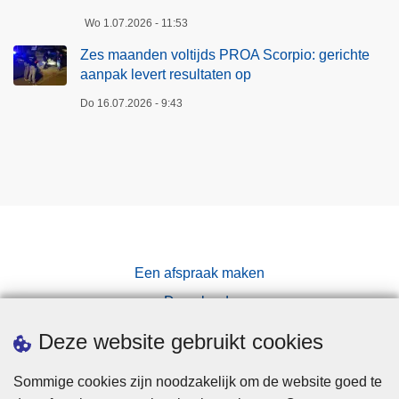
t
Wo 1.07.2026 - 11:53
i
Zes maanden voltijds PROA Scorpio: gerichte
e
aanpak levert resultaten op
z
o
Do 16.07.2026 - 9:43
n
e
Z
e
n
n
e
Een afspraak maken
v
Downloads
a
l
Pers
Deze website gebruikt cookies
l
e
Sommige cookies zijn noodzakelijk om de website goed te
i