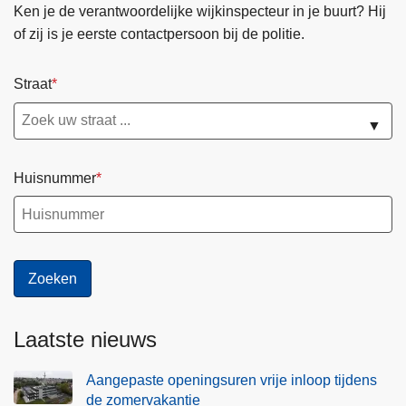
v
Ken je de verantwoordelijke wijkinspecteur in je buurt? Hij
e
of zij is je eerste contactpersoon bij de politie.
r
s
Straat
l
a
▼
g
e
Huisnummer
n
v
a
n
d
e
p
Laatste nieuws
o
l
Aangepaste openingsuren vrije inloop tijdens
i
de zomervakantie