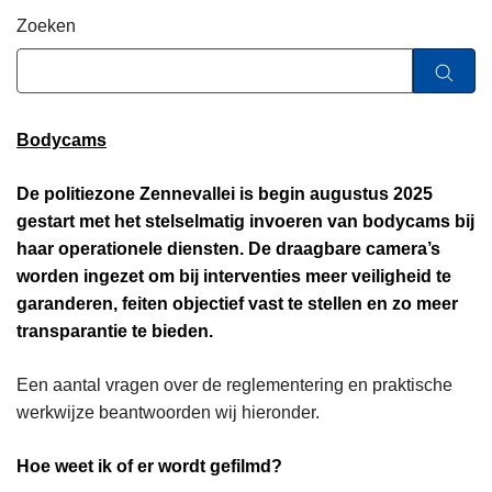
n
Zoeken
h
o
u
d
Bodycams
g
a
De politiezone Zennevallei is begin augustus 2025
a
gestart met het stelselmatig invoeren van bodycams bij
n
haar operationele diensten. De draagbare camera’s
worden ingezet om bij interventies meer veiligheid te
garanderen, feiten objectief vast te stellen en zo meer
transparantie te bieden.
Een aantal vragen over de reglementering en praktische
werkwijze beantwoorden wij hieronder.
Hoe weet ik of er wordt gefilmd?