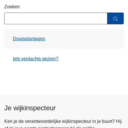
n
Zoeken
h
o
u
d
Drugsplantages
g
a
a
Iets verdachts gezien?
n
Je wijkinspecteur
Ken je de verantwoordelijke wijkinspecteur in je buurt? Hij