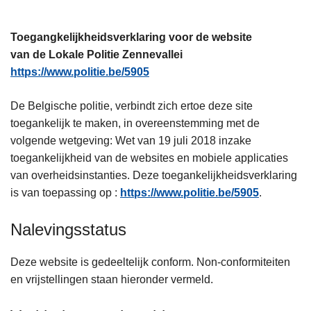
n
h
Toegangkelijkheidsverklaring voor de website
o
van de Lokale Politie Zennevallei
u
https://www.politie.be/5905
d
g
De Belgische politie, verbindt zich ertoe deze site
a
toegankelijk te maken, in overeenstemming met de
a
volgende wetgeving: Wet van 19 juli 2018 inzake
n
toegankelijkheid van de websites en mobiele applicaties
van overheidsinstanties. Deze toegankelijkheidsverklaring
is van toepassing op :
https://www.politie.be/5905
.
Nalevingsstatus
Deze website is gedeeltelijk conform. Non-conformiteiten
en vrijstellingen staan hieronder vermeld.