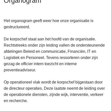
Organogram
n
h
o
Het organogram geeft weer hoe onze organisatie is
u
gestructureerd.
d
g
De korpschef staat aan het hoofd van de organisatie.
a
Rechtstreeks onder zijn leiding vallen de ondersteunende
a
afdelingen Beleid en communicatie, Financiën, IT en
n
Logistiek en Personeel. Tevens ressorteren onder zijn
gezag de officier intern toezicht en interne
preventieadviseur.
Op operationeel vlak wordt de korpschef bijgestaan door
de directeur operaties. Deze laatste neemt de leiding over
de operationele diensten, zijnde wijk, interventie, verkeer
en recherche.