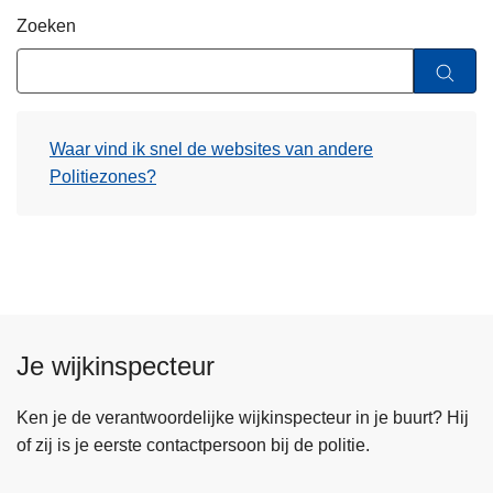
n
Zoeken
h
o
u
d
Waar vind ik snel de websites van andere
g
Politiezones?
a
a
n
Je wijkinspecteur
Ken je de verantwoordelijke wijkinspecteur in je buurt? Hij
of zij is je eerste contactpersoon bij de politie.