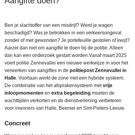
Aangifte doen?
n
h
o
Ben je slachtoffer van een misdrijf? Werd je wagen
u
beschadigd? Was je betrokken in een verkeersongeval
d
zonder of met gewonden? Je portefeuille gestolen of kwijt?
g
Aarzel dan niet om aangifte te doen bij de politie. Alleen
a
dan kan een onderzoek gestart worden.Vanaf maart 2025
a
voert politie Zennevallei een nieuwe werkwijze in voor het
n
verwerken van aangiftes in de
politiepost Zennevallei in
Halle
. Voortaan werkt de zone met een hybride systeem.
De combinatie van het afsprakensysteem met
vrije
inloopmomenten
en
extra begeleiding
moeten de
wachttijden verkorten en de dienstverlening verbeteren
voor inwoners van Halle, Beersel en Sint-Pieters-Leeuw.
Concreet