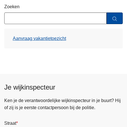
n
Zoeken
h
o
u
d
Aanvraag vakantietoezicht
g
a
a
n
Je wijkinspecteur
Ken je de verantwoordelijke wijkinspecteur in je buurt? Hij
of zij is je eerste contactpersoon bij de politie.
Straat