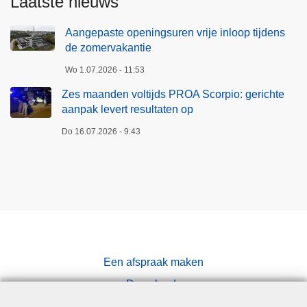
Laatste nieuws
a
a
Aangepaste openingsuren vrije inloop tijdens
t
de zomervakantie
Wo 1.07.2026 - 11:53
Zes maanden voltijds PROA Scorpio: gerichte
aanpak levert resultaten op
Do 16.07.2026 - 9:43
Een afspraak maken
Downloads
Pers