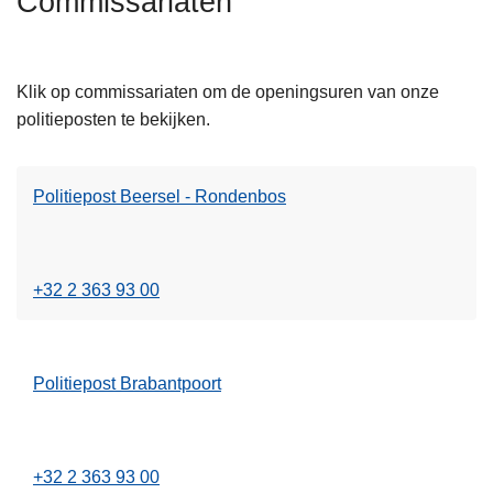
Commissariaten
n
L
h
e
o
Klik op commissariaten om de openingsuren van onze
e
u
politieposten te bekijken.
s
d
m
g
e
a
Politiepost Beersel - Rondenbos
e
a
L
r
n
e
o
e
v
+32 2 363 93 00
s
e
m
r
e
P
Politiepost Brabantpoort
e
o
L
r
l
e
o
i
e
v
t
+32 2 363 93 00