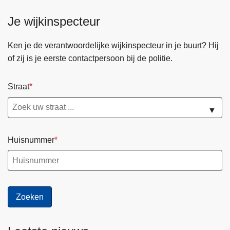
s
n
e
i
t
t
Je wijkinspecteur
n
t
H
p
b
i
a
o
o
Ken je de verantwoordelijke wijkinspecteur in je buurt? Hij
e
l
o
s
of zij is je eerste contactpersoon bij de politie.
p
l
r
o
e
t
Straat
s
-
t
F
▼
Z
a
u
b
Huisnummer
u
r
n
i
e
k
s
t
r