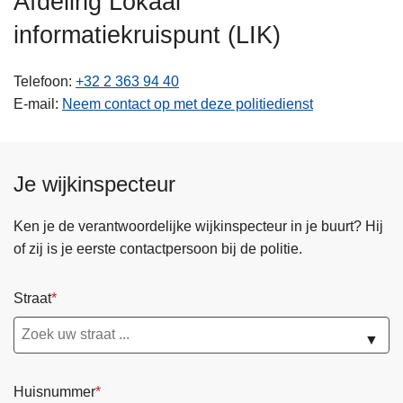
Afdeling Lokaal
n
informatiekruispunt (LIK)
h
o
u
Telefoon
+32 2 363 94 40
d
E-mail
Neem contact op met deze politiedienst
g
a
a
Je wijkinspecteur
n
Ken je de verantwoordelijke wijkinspecteur in je buurt? Hij
of zij is je eerste contactpersoon bij de politie.
Straat
▼
Huisnummer