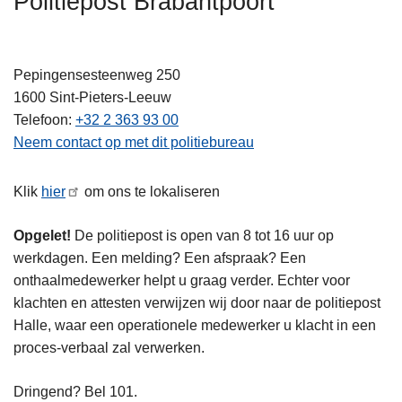
Politiepost Brabantpoort
n
h
o
Pepingensesteenweg 250
u
1600
Sint-Pieters-Leeuw
d
Telefoon
+32 2 363 93 00
g
Neem contact op met dit politiebureau
a
a
Klik
hier
om ons te lokaliseren
n
Opgelet!
De politiepost is open van 8 tot 16 uur op
werkdagen. Een melding? Een afspraak? Een
onthaalmedewerker helpt u graag verder. Echter voor
klachten en attesten verwijzen wij door naar de politiepost
Halle, waar een operationele medewerker u klacht in een
proces-verbaal zal verwerken.
Dringend? Bel 101.