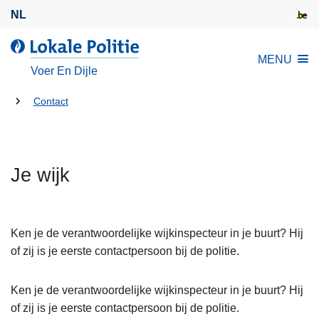
O
NL
v
e
d
MENU
r
e
Voer En Dijle
s
L
l
U
o
Contact
a
k
bent
a
a
hier:
n
l
e
Je wijk
e
n
P
n
o
a
l
Ken je de verantwoordelijke wijkinspecteur in je buurt? Hij
a
i
of zij is je eerste contactpersoon bij de politie.
r
t
d
i
Ken je de verantwoordelijke wijkinspecteur in je buurt? Hij
e
e
of zij is je eerste contactpersoon bij de politie.
i