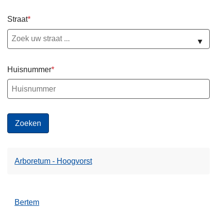
n
h
Straat
o
▼
u
d
g
Huisnummer
a
a
n
Arboretum - Hoogvorst
Bertem