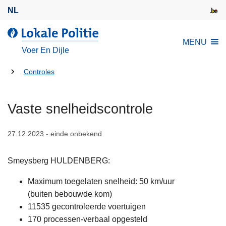
O
NL
v
e
d
MENU
r
e
Voer En Dijle
s
L
l
U
o
Controles
a
k
bent
a
a
hier:
Vaste snelheidscontrole
n
l
e
e
n
27.12.2023 - einde onbekend
P
n
o
a
l
Smeysberg HULDENBERG:
a
i
Maximum toegelaten snelheid: 50 km/uur
r
t
(buiten bebouwde kom)
d
i
11535 gecontroleerde voertuigen
e
e
170 processen-verbaal opgesteld
i