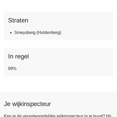
n
h
o
Straten
u
d
Smeysberg (Huldenberg)
g
a
a
In regel
n
99%
Je wijkinspecteur
Ken je de verantwoordelijke wijkinspecteur in je buurt? Hij