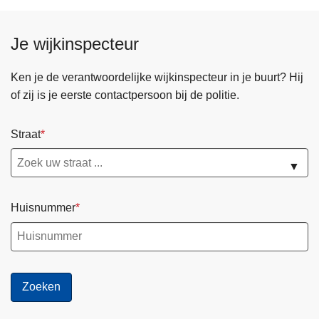
r
a
Je wijkinspecteur
u
d
Ken je de verantwoordelijke wijkinspecteur in je buurt? Hij
e
of zij is je eerste contactpersoon bij de politie.
Straat
▼
Huisnummer